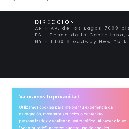
DIRECCIÓN
AR - Av. de los Lagos 7008 pi
ES - Paseo de la Castellana,
NY - 1460 Broadway New York,
Valoramos tu privacidad
Utilizamos cookies para mejorar tu experiencia de
navegación, mostrarte anuncios o contenido
personalizados y analizar nuestro tráfico. Al hacer clic en
"Aceptar todo", aceptas nuestro uso de cookies.