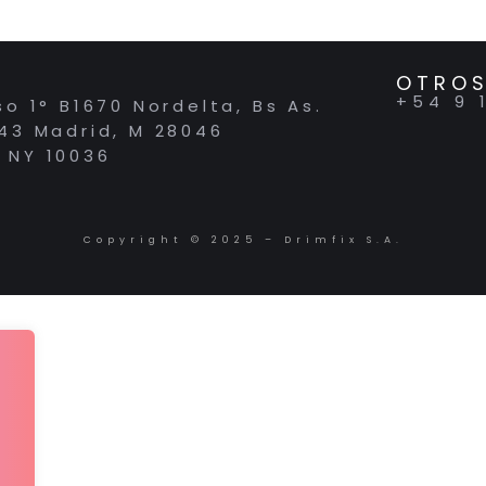
OTROS
+54 9 
so 1° B1670 Nordelta, Bs As.
 43 Madrid, M 28046
 NY 10036
Copyright © 2025 – Drimfix S.A.