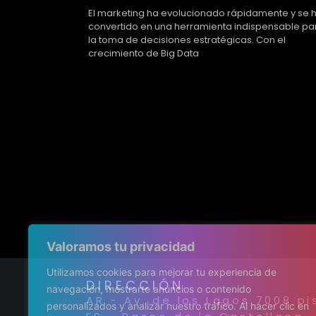
El marketing ha evolucionado rápidamente y se 
convertido en una herramienta indispensable pa
la toma de decisiones estratégicas. Con el
crecimiento de Big Data
Valoramos tu privacidad
Utilizamos cookies para mejorar tu experiencia de
DIRECCIÓN
navegación, mostrarte anuncios o contenido
AR - Av. de los Lagos 7008 pi
personalizados y analizar nuestro tráfico. Al hacer clic en