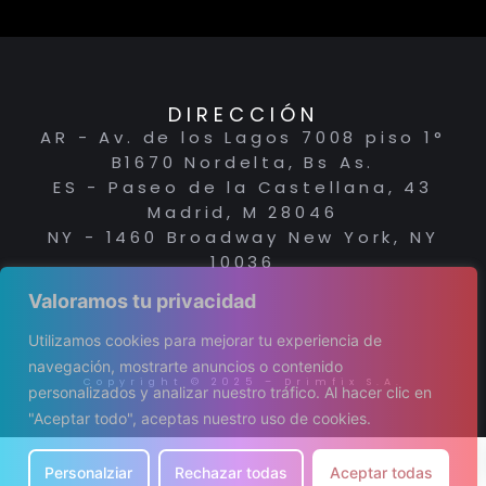
DIRECCIÓN
AR - Av. de los Lagos 7008 piso 1°
B1670 Nordelta, Bs As.
ES - Paseo de la Castellana, 43
Madrid, M 28046
NY - 1460 Broadway New York, NY
10036
Valoramos tu privacidad
Utilizamos cookies para mejorar tu experiencia de
navegación, mostrarte anuncios o contenido
Copyright © 2025 – Drimfix S.A.
personalizados y analizar nuestro tráfico. Al hacer clic en
"Aceptar todo", aceptas nuestro uso de cookies.
Personalziar
Rechazar todas
Aceptar todas