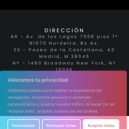
DIRECCIÓN
AR - Av. de los Lagos 7008 piso 1°
B1670 Nordelta, Bs As.
ES - Paseo de la Castellana, 43
Madrid, M 28046
NY - 1460 Broadway New York, NY
10036
Valoramos tu privacidad
Utilizamos cookies para mejorar tu experiencia de
navegación, mostrarte anuncios o contenido
Copyright © 2025 – Drimfix S.A.
personalizados y analizar nuestro tráfico. Al hacer clic en
"Aceptar todo", aceptas nuestro uso de cookies.
Personalziar
Rechazar todas
Aceptar todas