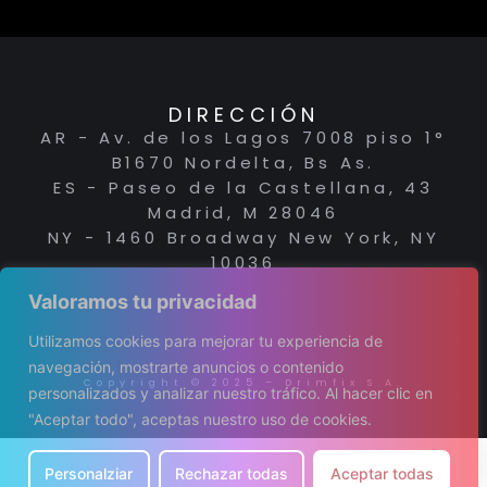
DIRECCIÓN
AR - Av. de los Lagos 7008 piso 1°
B1670 Nordelta, Bs As.
ES - Paseo de la Castellana, 43
Madrid, M 28046
NY - 1460 Broadway New York, NY
10036
Valoramos tu privacidad
Utilizamos cookies para mejorar tu experiencia de
navegación, mostrarte anuncios o contenido
Copyright © 2025 – Drimfix S.A.
personalizados y analizar nuestro tráfico. Al hacer clic en
"Aceptar todo", aceptas nuestro uso de cookies.
Personalziar
Rechazar todas
Aceptar todas