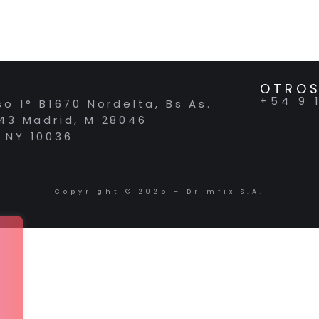
OTROS
+54 9 
so 1° B1670 Nordelta, Bs As.
 43 Madrid, M 28046
 NY 10036
Copyright © 2025 – Drimfix S.A.