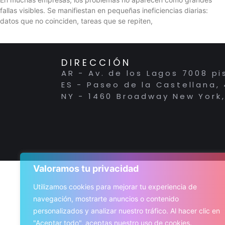
fallas visibles. Se manifiestan en pequeñas ineficiencias diarias:
datos que no coinciden, tareas que se repiten,
DIRECCIÓN
AR - Av. de los Lagos 7008 pi
ES - Paseo de la Castellana,
NY - 1460 Broadway New York,
Valoramos tu privacidad
Utilizamos cookies para mejorar tu experiencia de
navegación, mostrarte anuncios o contenido
personalizados y analizar nuestro tráfico. Al hacer clic en
"Aceptar todo", aceptas nuestro uso de cookies.