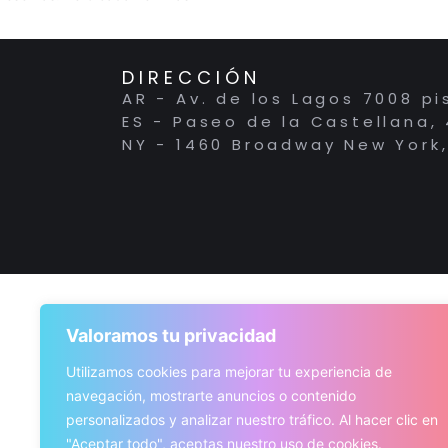
DIRECCIÓN
AR - Av. de los Lagos 7008 pi
ES - Paseo de la Castellana,
NY - 1460 Broadway New York,
Valoramos tu privacidad
Utilizamos cookies para mejorar tu experiencia de
navegación, mostrarte anuncios o contenido
personalizados y analizar nuestro tráfico. Al hacer clic en
"Aceptar todo", aceptas nuestro uso de cookies.