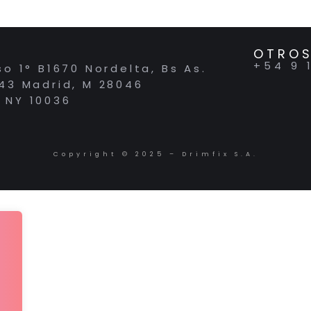
OTROS
+54 9 
so 1° B1670 Nordelta, Bs As.
 43 Madrid, M 28046
 NY 10036
Copyright © 2025 – Drimfix S.A.