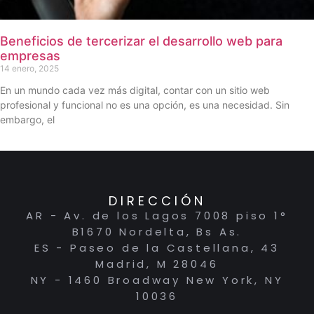
Beneficios de tercerizar el desarrollo web para
empresas
14 enero, 2025
En un mundo cada vez más digital, contar con un sitio web
profesional y funcional no es una opción, es una necesidad. Sin
embargo, el
DIRECCIÓN
AR - Av. de los Lagos 7008 piso 1°
B1670 Nordelta, Bs As.
ES - Paseo de la Castellana, 43
Madrid, M 28046
NY - 1460 Broadway New York, NY
10036