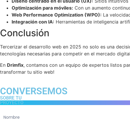
Diseño centrado en el usuario (UX):
Sitios intuitivos
Optimización para móviles:
Con un aumento continuo e
Web Performance Optimization (WPO):
La velocidad
Integración con IA:
Herramientas de inteligencia arti
Conclusión
Tercerizar el desarrollo web en 2025 no solo es una decis
tecnologías necesarias para competir en el mercado digital
En
Drimfix
, contamos con un equipo de expertos listos para 
transformar tu sitio web!
CONVERSEMOS
SOBRE TU
PROYECTO
Contacto