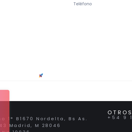
Quiero que me contacten
OTROS
+54 9 
so 1° B1670 Nordelta, Bs As.
 43 Madrid, M 28046