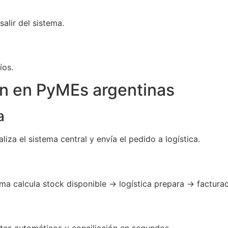
alir del sistema.
íos.
ón en PyMEs argentinas
a
za el sistema central y envía el pedido a logística.
ema calcula stock disponible → logística prepara → factur