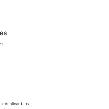
les
os:
i duplicar tareas.