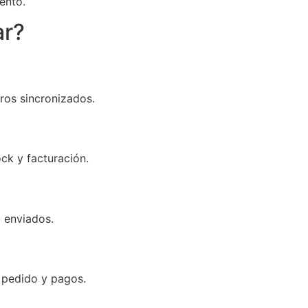
ento.
ar?
eros sincronizados.
ck y facturación.
l enviados.
 pedido y pagos.