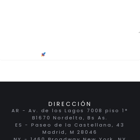
Quiero que me contacten
DIRECCIÓN
AR - Av. de los Lagos 7008 piso 1°
B1670 Nordelta, Bs As.
ES - Paseo de la Castellana, 43
Madrid, M 28046
NY - 1460 Broadway New York, NY